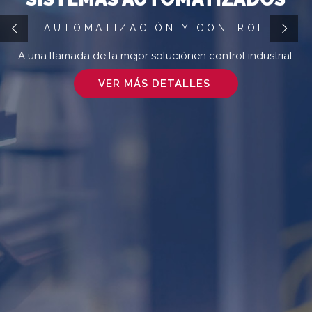
AUTOMATIZACIÓN Y CONTROL
A
u
n
a
l
l
a
m
a
d
a
d
e
l
a
m
e
j
o
r
s
o
l
u
c
i
ó
n
e
n
c
o
n
t
r
o
l
i
n
d
u
s
t
r
i
a
l
VER MÁS DETALLES